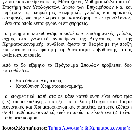
γνωστικά αντικείμενα όπως: Μάνατζμεντ, Μαθηματικά-Στατιστική,
Επιστήμη των Υπολογιστών, Δίκαιο των Επιχειρήσεων κ.ά. και
παρέχουν τις απαραίτητες θεωρητικές γνώσεις και πρακτικές
εφαρμογές για την πληρέστερη κατανόηση του περιβάλλοντος,
μέσα στο οποίο λειτουργούν οι επιχειρήσεις.
Τα μαθήματα κατεύθυνσης προσφέρουν επιστημονικές γνώσεις
αιχμής στα γνωστικά αντικείμενα της Λογιστικής και της
Χρηματοοικονομικής, συνδέουν άριστα τη θεωρία με την πράξη
και δίνουν στον φοιτητή τη δυνατότητα εμβάθυνσης στους
αντίστοιχους τομείς.
Από το 5ο εξάμηνο το Πρόγραμμα Σπουδών προβλέπει δύο
κατευθύνσεις:
Κατεύθυνση Λογιστικής
Κατεύθυνση Χρηματοοικονομικής.
Τα υποχρεωτικά μαθήματα σε κάθε κατεύθυνση είναι δέκα τρία
(13) και τα επιλογής επτά (7). Για τη λήψη Πτυχίου στο Τμήμα
Λογιστικής και Χρηματοοικονομικής απαιτείται επιτυχής εξέταση
σε 41 μαθήματα συνολικά, από τα οποία τα είκοσι-ένα (21) είναι
μαθήματα κορμού.
Ιστοσελίδα τμήματος
:
Τμήμα Λογιστικής & Χρηματοοικονομικής