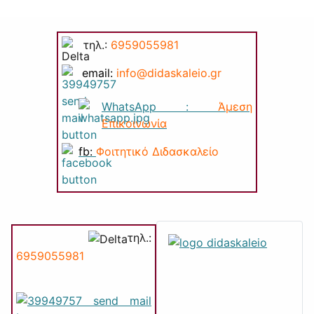
τηλ.:
6959055981
email:
info@di
daskaleio.gr
WhatsApp :
Άμεση
Επικοινωνία
fb:
Φοιτητικό Διδασκαλείο
τηλ.:
6959055981