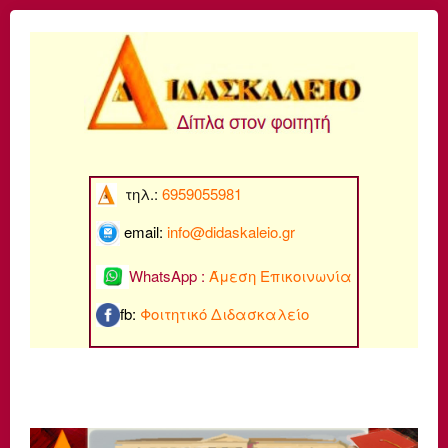
τηλ.:
6959055981
email:
info@di
daskaleio.gr
WhatsApp :
Άμεση Επικοινωνία
fb:
Φοιτητικό Διδασκαλείο