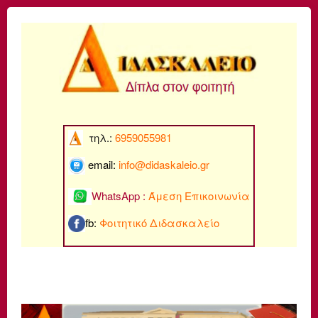
τηλ.:
6959055981
email:
info@di
daskaleio.gr
WhatsApp :
Άμεση Επικοινωνία
fb:
Φοιτητικό Διδασκαλείο