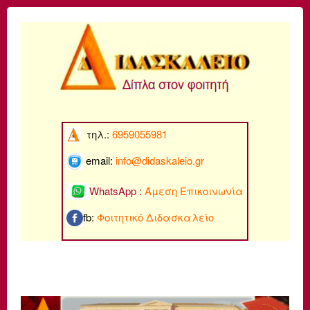
τηλ.:
6959055981
email:
info@di
daskaleio.gr
WhatsApp :
Άμεση Επικοινωνία
fb:
Φοιτητικό Διδασκαλείο