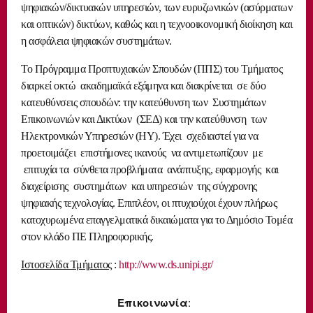
ψηφιακών/δικτυακών υπηρεσιών, των ευρυζωνικών (ασύρματων
και οπτικών) δικτύων, καθώς και η τεχνοοικονομική διοίκηση και
η ασφάλεια ψηφιακών συστημάτων.
Το Πρόγραμμα Προπτυχιακών Σπουδών (ΠΠΣ) του Τμήματος
διαρκεί οκτώ ακαδημαϊκά εξάμηνα και διακρίνεται σε δύο
κατευθύνσεις σπουδών: την κατεύθυνση των Συστημάτων
Επικοινωνιών και Δικτύων (ΣΕΔ) και την κατεύθυνση των
Ηλεκτρονικών Υπηρεσιών (ΗΥ). Έχει σχεδιαστεί για να
προετοιμάζει επιστήμονες ικανούς να αντιμετωπίζουν με
επιτυχία τα σύνθετα προβλήματα ανάπτυξης, εφαρμογής και
διαχείρισης συστημάτων και υπηρεσιών της σύγχρονης
ψηφιακής τεχνολογίας. Επιπλέον, οι πτυχιούχοι έχουν πλήρως
κατοχυρωμένα επαγγελματικά δικαιώματα για το Δημόσιο Τομέα
στον κλάδο ΠΕ Πληροφορικής.
Ιστοσελίδα Τμήματος
:
http://www.ds.unipi.gr/
Επικοινωνία
: