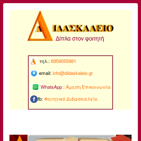
τηλ.:
6959055981
email:
info@di
daskaleio.gr
WhatsApp :
Άμεση Επικοινωνία
fb:
Φοιτητικό Διδασκαλείο