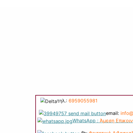
τηλ.:
6959055981
email:
info@
WhatsApp :
Άμεση Επικοι
fb:
Φοιτητικό Διδασκα