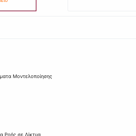
γματα Μοντελοποίησης
α Ροής σε Δίκτυα