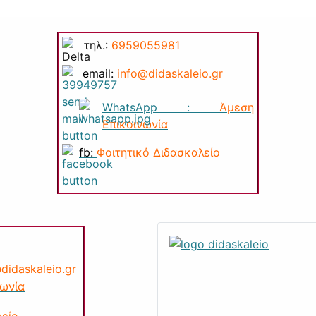
τηλ.:
6959055981
email:
info@di
daskaleio.gr
WhatsApp :
Άμεση
Επικοινωνία
fb:
Φοιτητικό Διδασκαλείο
di
daskaleio.gr
νωνία
λείο