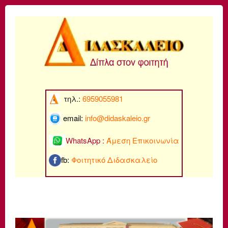
τηλ.:
6959055981
email:
info@di
daskaleio.gr
WhatsApp :
Άμεση Επικοινωνία
fb:
Φοιτητικό Διδασκαλείο