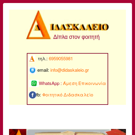
τηλ.:
6959055981
email:
info@di
daskaleio.gr
WhatsApp :
Άμεση Επικοινωνία
fb:
Φοιτητικό Διδασκαλείο