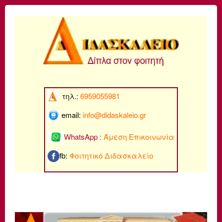
τηλ.:
6959055981
email:
info@di
daskaleio.gr
WhatsApp :
Άμεση Επικοινωνία
fb:
Φοιτητικό Διδασκαλείο