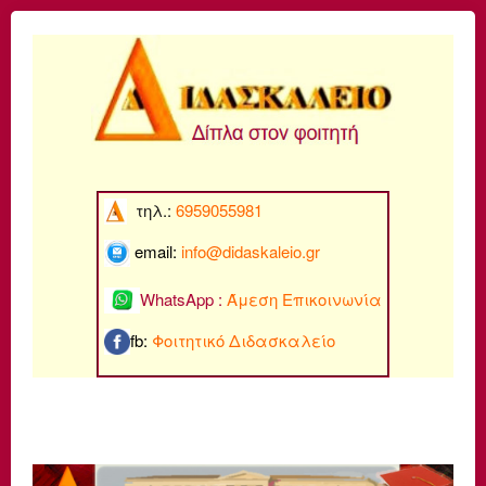
τηλ.:
6959055981
email:
info@di
daskaleio.gr
WhatsApp :
Άμεση Επικοινωνία
fb:
Φοιτητικό Διδασκαλείο