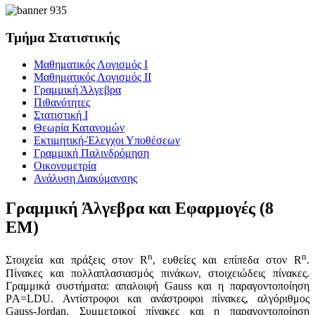
Τμήμα Στατιστικής
Μαθηματικός Λογισμός Ι
Μαθηματικός Λογισμός ΙΙ
Γραμμική Άλγεβρα
Πιθανότητες
Στατιστική Ι
Θεωρία Κατανομών
Εκτιμητική-Έλεγχοι Υποθέσεων
Γραμμική Παλινδρόμηση
Οικονομετρία
Ανάλυση Διακύμανσης
Γραμμική Άλγεβρα και Εφαρμογές (8
ΕΜ)
n
n
Στοιχεία και πράξεις στον R
, ευθείες και επίπεδα στον R
.
Πίνακες και πολλαπλασιασμός πινάκων, στοιχειώδεις πίνακες.
Γραμμικά συστήματα: απαλοιφή Gauss και η παραγοντοποίηση
PΑ=LDU. Αντίστροφοι και ανάστροφοι πίνακες, αλγόριθμος
Gauss-Jordan. Συμμετρικοί πίνακες και η παραγοντοποίηση