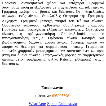
Cholesky. Διανυσματικοί χώροι και υπόχωροι. Γραμμικά
συστήματα: λύση m εξισώσεων με n αγνώστους και τάξη πίνακα.
Γραμμική ανεξαρτησία, βάσεις και διάσταση. Οι 4 θεμελιώδεις
υπόχωροι ενός πίνακα. Θεμελιώδες Θεώρημα της Γραμμικής
n
Άλγεβρας. Γραμμικοί μετασχηματισμοί του R
και πίνακες.
Ορθογώνιοι υπόχωροι, ορθογώνιο συμπλήρωμα υπόχωρου.
Προβολές και προσεγγίσεις ελάχιστων τετραγώνων. Ορθογώνιοι
πίνακες, η ορθογωνιοποίηση Gramm-Schmidt και η
παραγοντοποίηση A=QR. Ορίζουσα πίνακα. Ιδιοτιμές και
ιδιοδιανύσματα, διαγώνια μορφή πίνακα, δυνάμεις πίνακα και
φασματικό θεώρημα για συμμετρικούς πίνακες. Γεωμετρική
ερμηνεία γραμμικών μετασχηματισμών: συντεταγμένες ως προς
βάση και όμοιοι πίνακες. Τετραγωνικές μορφές σε συμμετρικούς
πίνακες: θετική ορισιμότητα, πηλίκο Raleygh, ελλειψοειδή στις ν
διαστάσεις.
Επικοινωνία
:
τηλέφωνο:
6959055981
WhatsApp:
Άμεση Επικοινωνία