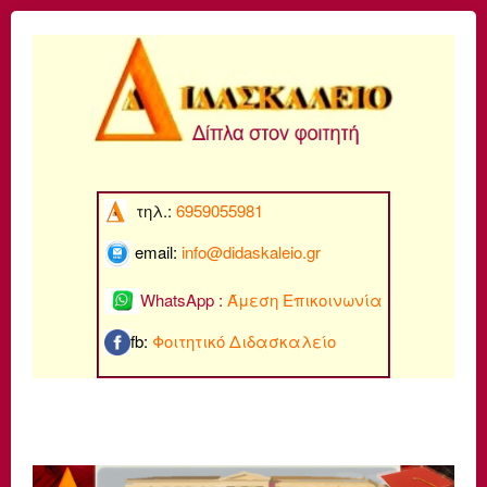
τηλ.:
6959055981
email:
info@di
daskaleio.gr
WhatsApp :
Άμεση Επικοινωνία
fb:
Φοιτητικό Διδασκαλείο