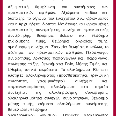
Αξιωματική θεμελίωση του συστήματος των
πραγματικών αριθμών. Αξιώματα πεδίου και
διάταξης, το αξίωμα του ελαχίστου άνω φράγματος
και η Αρχιμήδεια ιδιότητα. Μονότονες και φραγμένες
πραγματικές συναρτήσεις, συνέχεια πραγματικής
συνάρτησης, θεώρημα Bolzano, και θεώρημα
ενδιάμεσης τιμής, θεώρημα ακραίας τιμής,
ομοιόμορφη συνέχεια. Στοιχεία θεωρίας συνόλων, το
σύστημα των πραγματικών αριθμών. Παράγωγος
συνάρτησης, λογισμός παραγώγων και παράγωγοι
ανώτερης τάξης, θεωρήματα Rolle, Μέσης Τιμής, και
L'Hopital, τοπικά ακρότατα. Το ολοκλήρωμα Riemann,
ιδιότητες ολοκληρώματος (προσθετικότητα, τριγωνική
ανισότητα, γραμμικότητα), συνέχεια και
παραγωγισιμότητα, ολοκλήρωμα στα σημεία
συνέχειας της ολοκληρώσιμης συνάρτησης,
ολοκληρωσιμότητα συνεχών συναρτήσεων, θεώρημα
μέσης τιμής, αόριστο ολοκλήρωμα συνάρτησης,
θεμελιώδες θεώρημα
ολοκληρωτικού λογισμού. Τεχνικές ολοκλήρωσης