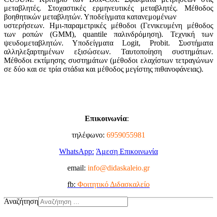
μεταβλητές. Στοχαστικές ερμηνευτικές μεταβλητές. Μέθοδος
βοηθητικών μεταβλητών. Υποδείγματα κατανεμομένων
υστερήσεων. Ημι-παραμετρικές μέθοδοι (Γενικευμένη μέθοδος
των ροπών (GMM), quantile παλινδρόμηση). Τεχνική των
ψευδομεταβλητών. Υποδείγματα Logit, Probit. Συστήματα
αλληλεξαρτημένων εξισώσεων. Ταυτοποίηση συστημάτων.
Μέθοδοι εκτίμησης συστημάτων (μέθοδοι ελαχίστων τετραγώνων
σε δύο και σε τρία στάδια και μέθοδος μεγίστης πιθανοφάνειας).
Επικοινωνία
:
τηλέφωνο:
6959055981
WhatsApp:
Άμεση Επικοινωνία
email:
info@didaskaleio.gr
fb:
Φοιτητικό Διδασκαλείο
Αναζήτηση