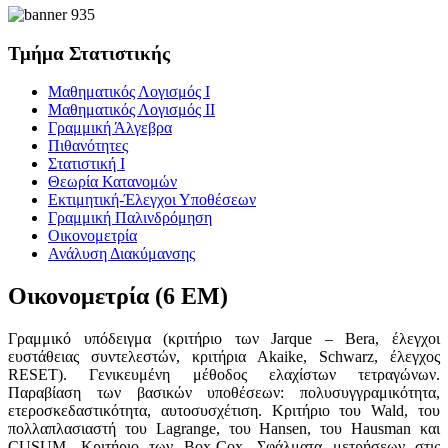
Τμήμα Στατιστικής
Μαθηματικός Λογισμός Ι
Μαθηματικός Λογισμός ΙΙ
Γραμμική Άλγεβρα
Πιθανότητες
Στατιστική Ι
Θεωρία Κατανομών
Εκτιμητική-Έλεγχοι Υποθέσεων
Γραμμική Παλινδρόμηση
Οικονομετρία
Ανάλυση Διακύμανσης
Οικονομετρία (6 ΕΜ)
Γραμμικό υπόδειγμα (κριτήριο των Jarque – Bera, έλεγχοι
ευστάθειας συντελεστών, κριτήρια Akaike, Schwarz, έλεγχος
RESET). Γενικευμένη μέθοδος ελαχίστων τετραγώνων.
Παραβίαση των βασικών υποθέσεων: πολυσυγγραμικότητα,
ετεροσκεδαστικότητα, αυτοσυσχέτιση. Κριτήριο του Wald, του
πολλαπλασιαστή του Lagrange, του Hansen, του Hausman και
CUSUM. Κριτήριο των Box-Cox. Σφάλματα μετρήσεων στις