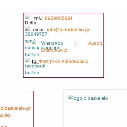
τηλ.:
6959055981
email:
info@di
daskaleio.gr
WhatsApp :
Άμεση
Επικοινωνία
fb:
Φοιτητικό Διδασκαλείο
di
daskaleio.gr
νωνία
λείο