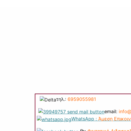
τηλ.:
6959055981
email:
info@
WhatsApp :
Άμεση Επικοι
fb:
Φοιτητικό Διδασκα