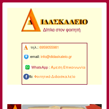
τηλ.:
6959055981
email:
info@di
daskaleio.gr
WhatsApp :
Άμεση Επικοινωνία
fb:
Φοιτητικό Διδασκαλείο