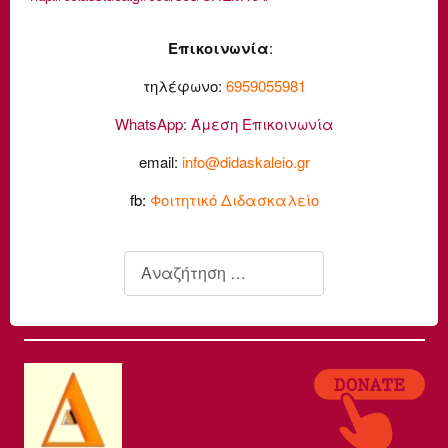
Επικοινωνία
:
τηλέφωνο:
6959055981
WhatsApp:
Άμεση Επικοινωνία
email:
info@didaskaleio.gr
fb:
Φοιτητικό Διδασκαλείο
Αναζήτηση