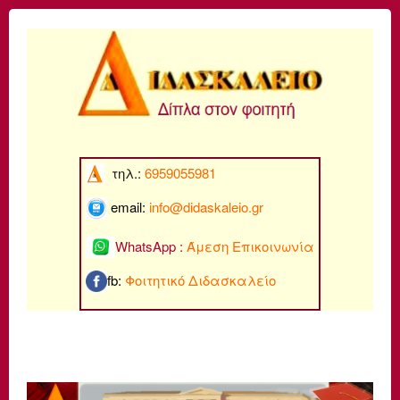
τηλ.:
6959055981
email:
info@di
daskaleio.gr
WhatsApp :
Άμεση Επικοινωνία
fb:
Φοιτητικό Διδασκαλείο