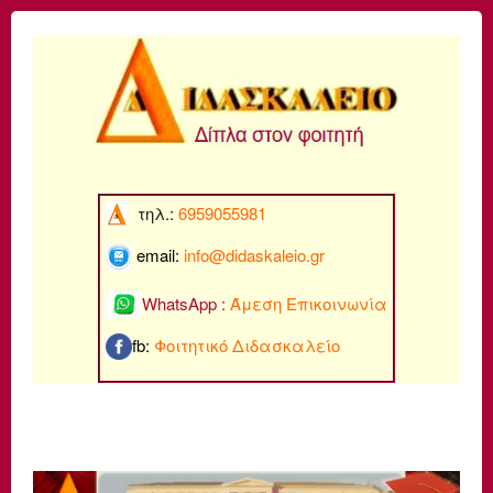
τηλ.:
6959055981
email:
info@di
daskaleio.gr
WhatsApp :
Άμεση Επικοινωνία
fb:
Φοιτητικό Διδασκαλείο