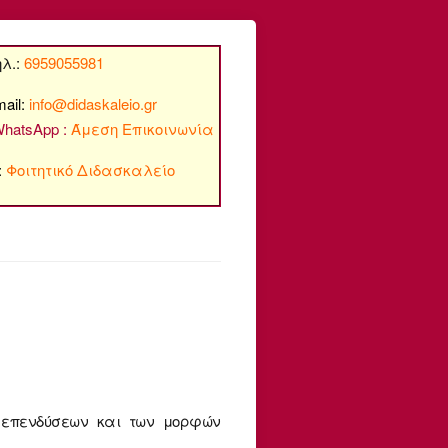
ηλ.:
6959055981
mail:
info@di
daskaleio.gr
hatsApp :
Άμεση Επικοινωνία
:
Φοιτητικό Διδασκαλείο
ν επενδύσεων και των μορφών