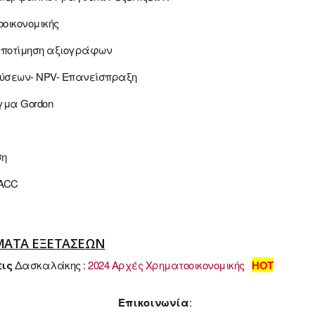
οοικονομικής
 αποτίμηση αξιογράφων
νδύσεων- NPV- Επανείσπραξη
ιγμα Gordon
ση
WACC
ΕΜΑΤΑ ΕΞΕΤΑΣΕΩΝ
εις
Δασκαλάκης :
2024 Αρχές Χρηματοοικονομικής
HOT
Επικοινωνία
: