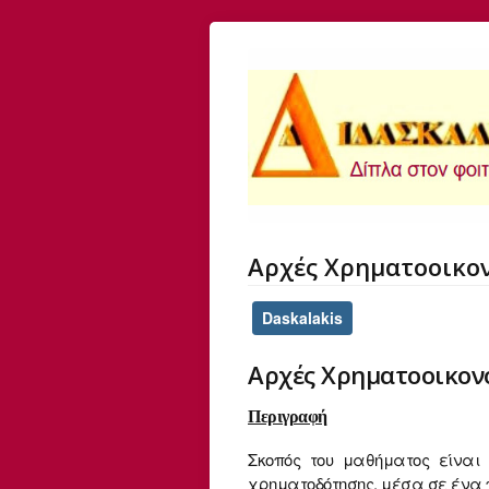
Αρχές Χρηματοοικο
Daskalakis
Αρχές Χρηματοοικον
Περιγραφή
Σκοπός του μαθήματος είναι
χρηματοδότησης, μέσα σε ένα