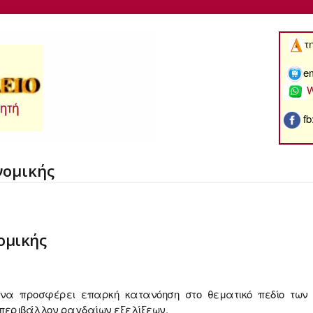
τ
e
W
fb
νομικής
ομικής
 να προσφέρει επαρκή κατανόηση στο θεματικό πεδίο τω
 περιβάλλον ραγδαίων εξελίξεων.