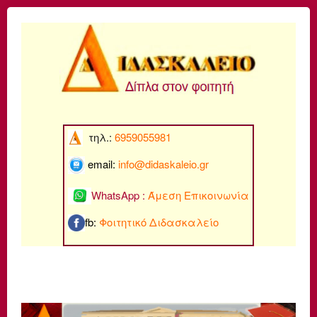
τηλ.:
6959055981
email:
info@di
daskaleio.gr
WhatsApp :
Άμεση Επικοινωνία
fb:
Φοιτητικό Διδασκαλείο